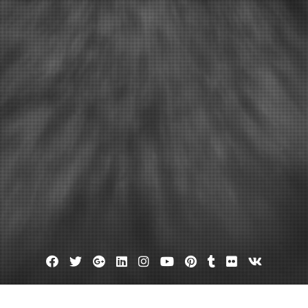
Facebook
Twitter
Google
Linkedin
Instagram
YouTube
Pinterest
Tumblr
Flickr
VK
Plus