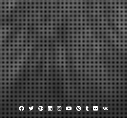
Facebook
Twitter
Google
Linkedin
Instagram
YouTube
Pinterest
Tumblr
Flickr
VK
Plus