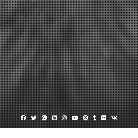
Facebook
Twitter
Google
Linkedin
Instagram
YouTube
Pinterest
Tumblr
Flickr
VK
Plus