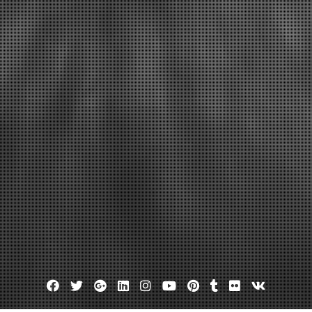
Facebook
Twitter
Google
Linkedin
Instagram
YouTube
Pinterest
Tumblr
Flickr
VK
Plus