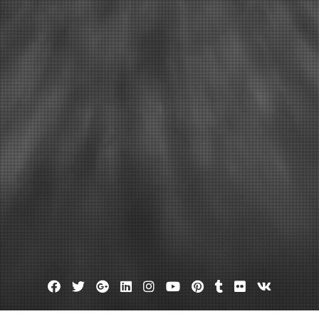
Facebook
Twitter
Google
Linkedin
Instagram
YouTube
Pinterest
Tumblr
Flickr
VK
Plus