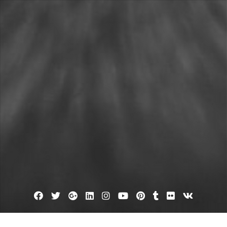
Facebook
Twitter
Google
Linkedin
Instagram
YouTube
Pinterest
Tumblr
Flickr
VK
Plus